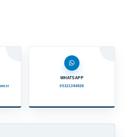
WHATSAPP
om.tr
05321394928