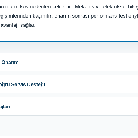
unların kök nedenleri belirlenir. Mekanik ve elektriksel bile
işimlerinden kaçınılır; onarım sonrası performans testleriyle
avantajı sağlar.
u Onarım
Doğru Servis Desteği
jları