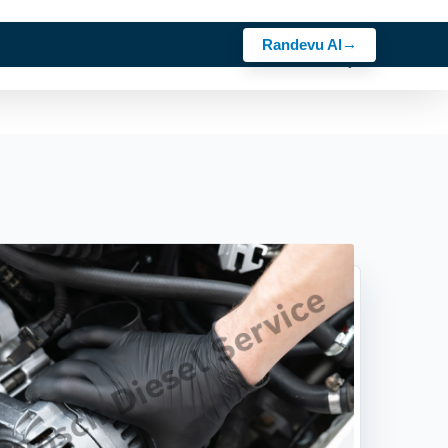
Randevu Al
z
Sektörler
Rehber
Kariyer
Bosch Ürünler
İletişim