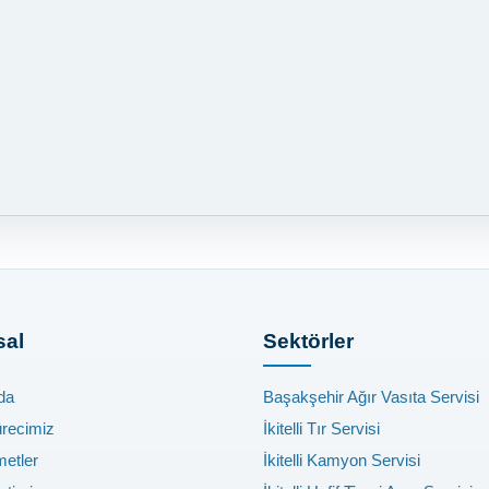
al
Sektörler
da
Başakşehir Ağır Vasıta Servisi
ürecimiz
İkitelli Tır Servisi
metler
İkitelli Kamyon Servisi