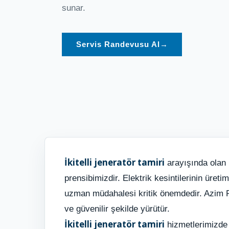
sunar.
Servis Randevusu Al
→
İkitelli jeneratör tamiri
arayışında olan i
prensibimizdir. Elektrik kesintilerinin üret
uzman müdahalesi kritik önemdedir. Azim Po
ve güvenilir şekilde yürütür.
İkitelli jeneratör tamiri
hizmetlerimizde a