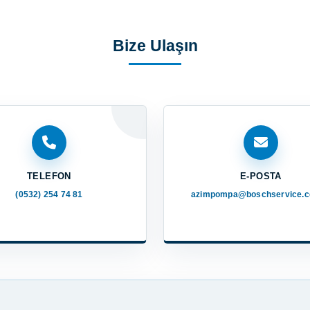
Bize Ulaşın
TELEFON
E-POSTA
(0532) 254 74 81
azimpompa@boschservice.c